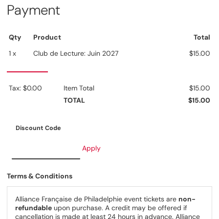
Payment
Qty
Product
Total
1 x
Club de Lecture: Juin 2027
$15.00
Tax: $0.00
Item Total
$15.00
TOTAL
$15.00
Discount Code
Apply
Terms & Conditions
Alliance Française de Philadelphie event tickets are
non-
refundable
upon purchase. A credit may be offered if
cancellation is made at least 24 hours in advance. Alliance