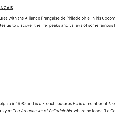
ANÇAIS
tures with the Alliance Française de Philadelphie. In his upcom
nvites us to discover the life, peaks and valleys of some famou
delphia in 1990 and is a French lecturer. He is a member of
The
thly at
The Athenaeum of Philadelphia,
where he leads “Le Ce