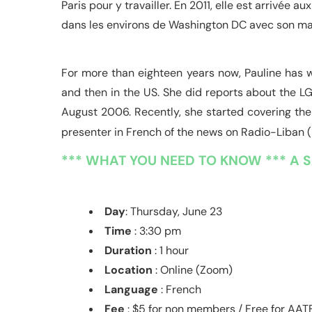
Paris pour y travailler. En 2011, elle est arrivée au
dans les environs de Washington DC avec son mar
For more than eighteen years now, Pauline has wr
and then in the US. She did reports about the LG
August 2006. Recently, she started covering the
presenter in French of the news on Radio-Liban (
*** WHAT YOU NEED TO KNOW *** A S
Day
: Thursday, June 23
Time
: 3:30 pm
Duration
: 1 hour
Location
: Online (Zoom)
Language
: French
Fee
: $5 for
non members
/ Free for AA