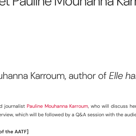
Meet Pauline Mouhanna Ka
uhanna Karroum, author of
Elle h
d journalist
Pauline Mouhanna Karroum
, who will discuss he
interview, which will be followed by a Q&A session with the aud
 of the AATF]