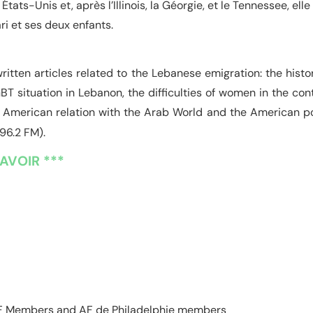
x États-Unis et, après l’Illinois, la Géorgie, et le Tennessee, ell
i et ses deux enfants.
itten articles related to the Lebanese emigration: the hist
BT situation in Lebanon, the difficulties of women in the co
 American relation with the Arab World and the American pol
96.2 FM).
AVOIR ***
TF Members and AF de Philadelphie
members